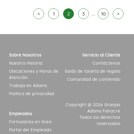
Paginación
<
1
2
3
...
10
>
de
publicaciones
Sobre Nosotros
Servicio al Cliente
Nuestra Historia
Contáctenos
Ubicaciones y Horas de
Saldo de tarjeta de regalo
Atención
Comunidad de contenido
Trabaja en Adams
Política de privacidad
Copyright @ 2026 Granjas
Adams Fairacre
Empleados
Todos los derechos
Formularios en línea
reservados
Portal del Empleado