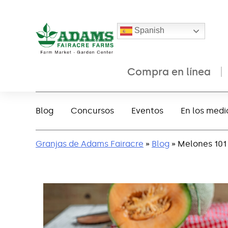
Spanish
Compra en línea
Ir
al
Blog
Concursos
Eventos
En los medi
contenido
Granjas de Adams Fairacre
»
Blog
» Melones 101